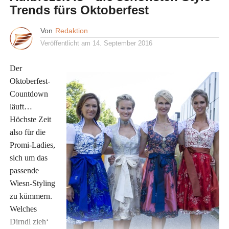
Trends fürs Oktoberfest
Von
Redaktion
Veröffentlicht am
14. September 2016
Der
Oktoberfest-
Countdown
läuft…
Höchste Zeit
also für die
Promi-Ladies,
sich um das
passende
Wiesn-Styling
zu kümmern.
Welches
Dirndl zieh‘