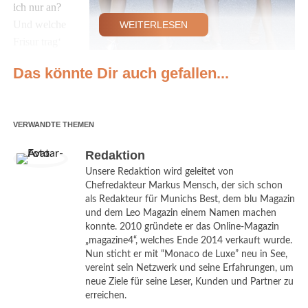
ich nur an?
Und welche
WEITERLESEN
Frisur trag‘
ich dazu? Was
Das könnte Dir auch gefallen...
ist in Sachen
Make-up
beim
VERWANDTE THEMEN
Oktoberfest Trend? VIP-Ladies wie Gastronomin Simone
Ballack, Moderatorin Verena Kerth und Model Maria Imizcoz
Redaktion
zeigten am Dienstag im Showroom von „dresscoded“ schon
Unsere Redaktion wird geleitet von
einmal die schönsten Trachten-Styles. Natascha Grün, die
Chefredakteur Markus Mensch, der sich schon
Gründerin und Betreiberin des großen Online-Abendkleider-
als Redakteur für Munichs Best, dem blu Magazin
und Dirndlverleihs, hatte gemeinsam mit den beiden Haar- und
und dem Leo Magazin einem Namen machen
konnte. 2010 gründete er das Online-Magazin
Beauty-Spezialisten Helmut Schmidt und Marco Slavulj von der
„magazine4“, welches Ende 2014 verkauft wurde.
„Hair & Beauty Galerie“ am Münchner Gärtnerplatz zum großen
Nun sticht er mit “Monaco de Luxe” neu in See,
Wiesn-Styling geladen. Und die Damen punkteten in ihren Leih-
vereint sein Netzwerk und seine Erfahrungen, um
Dirndln und den dazu passenden kunstvollen (Flecht-)Frisuren.
neue Ziele für seine Leser, Kunden und Partner zu
erreichen.