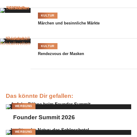
Simone
KULTUR
Ballack (in
Märchen und besinnliche Märkte
„Astrid Söll“)
freute sich
über die Tipps
KULTUR
der Experten:
Rendezvous der Masken
„Ich trage
neuerdings
einen Bob
und war
wirklich
gespannt, ob
Das könnte Dir gefallen:
man auch mit
WERBUNG
kurzen eine
tolle Wiesn-
Founder Summit 2026
Frisur zaubern
kann. Die
WERBUNG