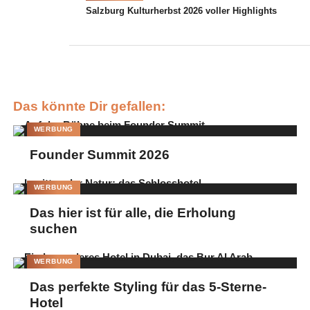
Salzburg Kulturherbst 2026 voller Highlights
Das könnte Dir gefallen:
WERBUNG
Founder Summit 2026
Infusionen mit Phosphatidylcholin. © MH Ästhetik Henke
WERBUNG
Phosphatidylcholin ist ein zentraler Bestandteil des
Das hier ist für alle, die Erholung
suchen
Fettstoffwechsels in der Leber. Durch seine besondere
Eigenschaften macht Phosphatidylcholin die Fette transportierbar
und sorgt dafür, dass sie durch das Blut im Körper verteilt
WERBUNG
werden können. Ohne ausreichende Menge an
Das perfekte Styling für das 5-Sterne-
Phosphatidylcholin kommt dieser Transport zu erliegen und es
Hotel