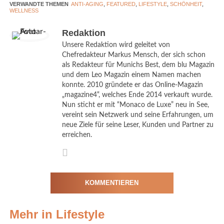
VERWANDTE THEMEN
ANTI-AGING
,
FEATURED
,
LIFESTYLE
,
SCHÖNHEIT
,
WELLNESS
Redaktion
Unsere Redaktion wird geleitet von
Anti-Aging-Behandlung in der Praxis von Maja Henke. © MH Ästhetik
Chefredakteur Markus Mensch, der sich schon
Henke
als Redakteur für Munichs Best, dem blu Magazin
und dem Leo Magazin einem Namen machen
konnte. 2010 gründete er das Online-Magazin
„magazine4“, welches Ende 2014 verkauft wurde.
Der Wirkstoff kann auch Gefäßerkrankungen minimieren, die zu
Nun sticht er mit “Monaco de Luxe” neu in See,
vereint sein Netzwerk und seine Erfahrungen, um
Durchblutungsstörungen, Schlaganfall und Herzinfarkt führen.
neue Ziele für seine Leser, Kunden und Partner zu
So ist Phosphatidylcholin ein wichtiges Mittel gegen
erreichen.
Gefäßschäden aufgrund des modernen Lebenswandels –
Bewegungsmangel und schlechte Ernährung, die zu
Übergewicht, Bluthochdruck und Diabetes führen.
KOMMENTIEREN
Daher setzt
Maja Henke
in ihrer Münchner
Praxis Ästhetik
Henke
den Wirkstoff Phosphatidylcholin als LipoPowerk-Kur
Mehr in Lifestyle
bei Ihren Infusionen ein. Bei den Henke-Boost-Infusionen