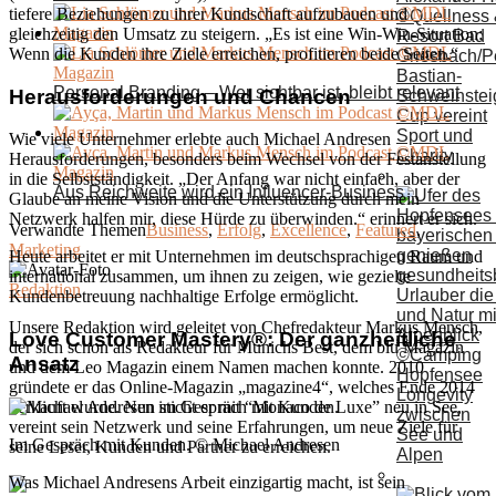
tiefere Beziehungen zu ihrer Kundschaft aufzubauen und
gleichzeitig den Umsatz zu steigern. „Es ist eine Win-Win-Situation:
Wenn die Kunden ihre Ziele erreichen, profitieren beide Seiten.“
Bastian-
Personal Branding – Wer sichtbar ist, bleibt relevant
Herausforderungen und Chancen
Schweinstei
Cup vereint
Sport und
Wie viele Unternehmer erlebte auch Michael Andresen
Charity
Herausforderungen, besonders beim Wechsel von der Festanstellung
in die Selbstständigkeit. „Der Anfang war nicht einfach, aber der
Aus Reichweite wird ein Influencer-Business
Glaube an meine Vision und die Unterstützung durch mein
Netzwerk halfen mir, diese Hürde zu überwinden.“ erinnert er sich.
Verwandte Themen
Business
,
Erfolg
,
Excellence
,
Featured
,
Marketing
Heute arbeitet er mit Unternehmen im deutschsprachigen Raum und
international zusammen, um ihnen zu zeigen, wie gezielte
Redaktion
Kundenbetreuung nachhaltige Erfolge ermöglicht.
Unsere Redaktion wird geleitet von Chefredakteur Markus Mensch,
Love Customer Mastery®: Der ganzheitliche
der sich schon als Redakteur für Munichs Best, dem blu Magazin
Ansatz
und dem Leo Magazin einem Namen machen konnte. 2010
gründete er das Online-Magazin „magazine4“, welches Ende 2014
Longevity
verkauft wurde. Nun sticht er mit “Monaco de Luxe” neu in See,
zwischen
vereint sein Netzwerk und seine Erfahrungen, um neue Ziele für
See und
Im Gespräch mit Kunden. © Michael Andresen
seine Leser, Kunden und Partner zu erreichen.
Alpen
Was Michael Andresens Arbeit einzigartig macht, ist sein