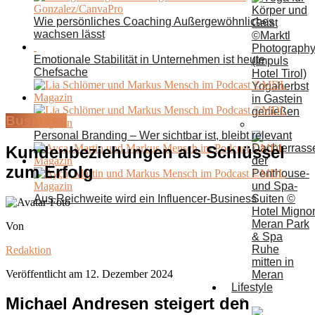
Wie persönliches Coaching Außergewöhnliches
wachsen lässt
Emotionale Stabilität in Unternehmen ist heute
Chefsache
Yogaherbst
in Gastein
genießen
Business
Personal Branding – Wer sichtbar ist, bleibt relevant
Kundenbeziehungen als Schlüssel
zum Erfolg
Aus Reichweite wird ein Influencer-Business
Von
Ruhe
Redaktion
mitten in
Veröffentlicht am
12. Dezember 2024
Meran
Lifestyle
Michael Andresen steigert den