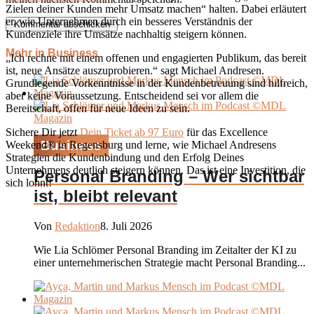
Zielen deiner Kunden mehr Umsatz machen“ halten. Dabei erläutert
er, wie Unternehmen durch ein besseres Verständnis der
Kundenziele ihre Umsätze nachhaltig steigern können.
Mehr in Business
„Ich rechne mit einem offenen und engagierten Publikum, das bereit
ist, neue Ansätze auszuprobieren.“ sagt Michael Andresen.
Grundlegende Vorkenntnisse in der Kundenbetreuung sind hilfreich,
aber keine Voraussetzung. Entscheidend sei vor allem die
Bereitschaft, offen für neue Ideen zu sein.
Sichere Dir jetzt
Dein Ticket ab 97 Euro
für das Excellence
Business
Weekend® in Regensburg und lerne, wie Michael Andresens
Strategien die Kundenbindung und den Erfolg Deines
Unternehmens deutlich steigern können. Das ist eine Investition, die
Personal Branding – Wer sichtbar
sich lohnt!
ist, bleibt relevant
Von
Redaktion
8. Juli 2026
Wie Lia Schlömer Personal Branding im Zeitalter der KI zu
einer unternehmerischen Strategie macht Personal Branding...