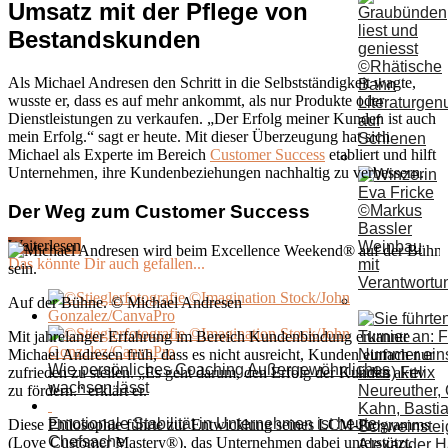
Umsatz mit der Pflege von
Bestandskunden
Als Michael Andresen den Schritt in die Selbstständigkeit wagte,
wusste er, dass es auf mehr ankommt, als nur Produkte oder
Literaturgen
Dienstleistungen zu verkaufen. „Der Erfolg meiner Kunden ist auch
auf
mein Erfolg.“ sagt er heute. Mit dieser Überzeugung hat sich
Schienen
Michael als Experte im Bereich
Customer Success
etabliert und hilft
Unternehmen, ihre Kundenbeziehungen nachhaltig zu verbessern.
Der Weg zum Customer Success
Weiterlesen
Weinbau
Das könnte Dir auch gefallen...
mit
Verantwortu
Auf der Bühne. © Michael Andresen
Mit jahrelanger Erfahrung im Bereich Kundenbindung erkannte
Michael Andresen früh, dass es nicht ausreicht, Kunden einfach nur
Wie persönliches Coaching Außergewöhnliches
zufrieden zu stellen. „Es geht darum, den Erfolg der Kunden aktiv
wachsen lässt
zu fördern.“ erklärt er.
Emotionale Stabilität in Unternehmen ist heute
Diese Philosophie führte zur Entwicklung seines LCM-Programms
Chefsache
(Love Customer Mastery®), das Unternehmen dabei unterstützt,