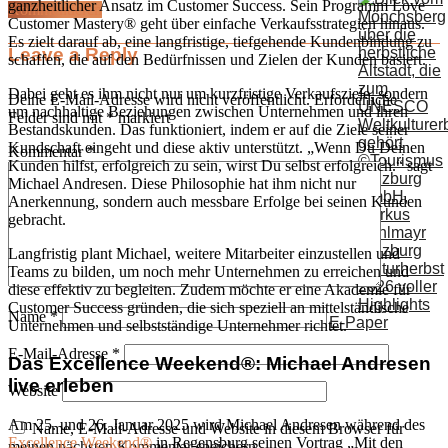
ganzheitlicher Ansatz im Customer Success. Sein Programm Love
Kommentieren
Customer Mastery® geht über einfache Verkaufsstrategien hinaus.
Es zielt darauf ab, eine langfristige, tiefgehende Kundenbindung zu
Leave a Reply
schaffen, die auf den Bedürfnissen und Zielen der Kunden basiert.
Dabei geht es ihm nicht nur um kurzfristige Verkaufsziele, sondern
Deine E-Mail-Adresse wird nicht veröffentlicht.
Erforderliche
um nachhaltige Beziehungen zwischen Unternehmen und ihren
Felder sind mit
*
markiert
Bestandskunden. Das funktioniert, indem er auf die Ziele seiner
Kundschaft eingeht und diese aktiv unterstützt. „Wenn Du Deinen
Kommentar
*
Kunden hilfst, erfolgreich zu sein, wirst Du selbst erfolgreich.“ sagt
Michael Andresen. Diese Philosophie hat ihm nicht nur
Anerkennung, sondern auch messbare Erfolge bei seinen Kunden
gebracht.
Salzburg
Langfristig plant Michael, weitere Mitarbeiter einzustellen und
Kulturherbst
Teams zu bilden, um noch mehr Unternehmen zu erreichen und
2026 voller
diese effektiv zu begleiten. Zudem möchte er eine Akademie für
Highlights
Customer Success gründen, die sich speziell an mittelständische
Name
*
E-Paper
Unternehmen und selbstständige Unternehmer richtet.
E-Mail-Adresse
*
Das Excellence Weekend®: Michael Andresen
live erleben
Website
Am 25. und 26. Januar 2025 wird Michael Andresen während des
Name, E-Mail-Adresse und Website in diesem Browser für
Excellence Weekend®
in Regensburg seinen Vortrag „Mit den
meinen nächsten Kommentar speichern.