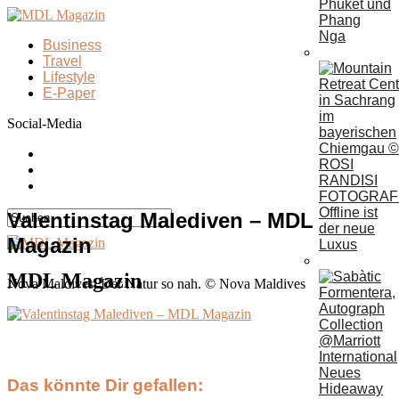
Phuket und
Phang
Nga
Business
Travel
Lifestyle
E-Paper
Social-Media
Offline ist
Valentinstag Malediven – MDL
der neue
Magazin
Luxus
MDL Magazin
Nova Maldives: Der Natur so nah. © Nova Maldives
Neues
Das könnte Dir gefallen:
Hideaway