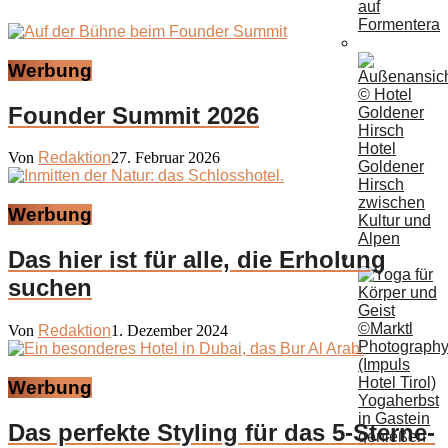
auf
Formentera
Werbung
Founder Summit 2026
Hotel
Von
Redaktion
27. Februar 2026
Goldener
Hirsch
zwischen
Werbung
Kultur und
Alpen
Das hier ist für alle, die Erholung
suchen
Von
Redaktion
1. Dezember 2024
Werbung
Yogaherbst
in Gastein
Das perfekte Styling für das 5-Sterne-
genießen