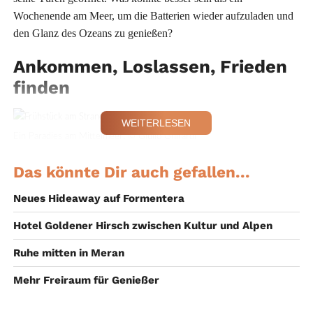
Wochenende am Meer, um die Batterien wieder aufzuladen und
den Glanz des Ozeans zu genießen?
Ankommen, Loslassen, Frieden
finden
WEITERLESEN
Ein Paradies am Mittelmeer. © Giulio Ghirardi
Das könnte Dir auch gefallen...
So könnte ein Tag dort aussehen: Morgens, allein am privaten
Neues Hideaway auf Formentera
Strand, ein Sprung in die erfrischenden Wogen des
Meeres
. Das
Hotel Goldener Hirsch zwischen Kultur und Alpen
Restaurant am Strand serviert Frühstück und Cocktails, während
die Gäste sich in der Sonne wärmen oder eine Tasse Kaffee
Ruhe mitten in Meran
trinken.
Mehr Freiraum für Genießer
Ein Wellnessbereich lädt zum Loslassen und Entspannen ein.
Inmitten des Gartens des Hotels sind zwei Massage-Bereiche im