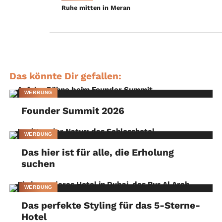
besten auf dem Balkon der Rotunda Bar genießen. Chefkoch
Ruhe mitten in Meran
Nicolas Rondelli hat bereits die Tische für das Abendessen im
mit Michelin-Sternen ausgezeichneten Restaurant Les Pêcheurs
hergerichtet. Ein perfekter Tag in einem Paradies am Mittelmeer
geht langsam zu Ende.
Das könnte Dir gefallen:
WERBUNG
Founder Summit 2026
WERBUNG
Das hier ist für alle, die Erholung
suchen
WERBUNG
Das perfekte Styling für das 5-Sterne-
Hotel