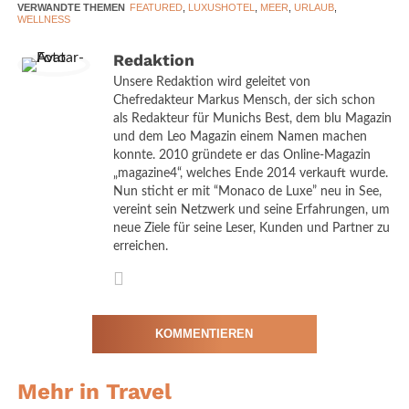
VERWANDTE THEMEN
FEATURED
,
LUXUSHOTEL
,
MEER
,
URLAUB
,
WELLNESS
Schatten von Vorhängen eingerichtet. Der perfekte Ort für
maßgeschneiderte Behandlungen, einschließlich Signature-
Redaktion
Gesichts- und Körpermassagen. In Zusammenarbeit mit Le Tigre
Unsere Redaktion wird geleitet von
werden außerdem private und Gruppen-Yogakurse im
Chefredakteur Markus Mensch, der sich schon
exotischen Garten und auf der Dachterrasse angeboten.
als Redakteur für Munichs Best, dem blu Magazin
und dem Leo Magazin einem Namen machen
Erkunden der Küste und nahe
konnte. 2010 gründete er das Online-Magazin
„magazine4“, welches Ende 2014 verkauft wurde.
gelegener Städte
Nun sticht er mit “Monaco de Luxe” neu in See,
vereint sein Netzwerk und seine Erfahrungen, um
neue Ziele für seine Leser, Kunden und Partner zu
erreichen.
KOMMENTIEREN
Mehr in Travel