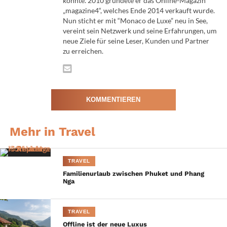
konnte. 2010 gründete er das Online-Magazin
betrachtet.
„magazine4“, welches Ende 2014 verkauft wurde.
Und es gibt
Nun sticht er mit “Monaco de Luxe” neu in See,
Seen, die
vereint sein Netzwerk und seine Erfahrungen, um
man spürt.
neue Ziele für seine Leser, Kunden und Partner
zu erreichen.
Der
Millstätter
Villa Postillon am Millstätter See
See gehört
©Gert Perauer
zweifellos
KOMMENTIEREN
zur
zweiten
Kategorie. Mit seiner außergewöhnlichen Wasserqualität,
Mehr in Travel
den angenehm warmen Temperaturen im Sommer und
seiner beeindruckenden Lage zwischen sanften Bergen
TRAVEL
entfaltet er eine besondere Wirkung auf Körper und
Familienurlaub zwischen Phuket und Phang
Geist.
Nga
Bereits am frühen Morgen zeigt sich diese Magie. Wenn
TRAVEL
Nebelschwaden über der Wasseroberfläche schweben
Offline ist der neue Luxus