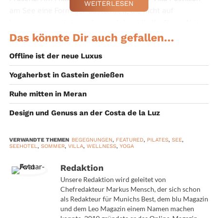
WEITERLESEN
am See eine Form der Gastlichkeit, die nicht auf
Inszenierung setzt, sondern auf die stille Kraft von Natur,
Wasser und bewusst erlebter Zeit.
Das könnte Dir auch gefallen...
Direkt am Ufer gelegen und seit Generationen in
Offline ist der neue Luxus
Familienbesitz, verbindet das Haus die entspannte
Yogaherbst in Gastein genießen
Atmosphäre eines Seehotels mit einem ganzheitlichen
Konzept für Erholung und Wohlbefinden. Zwischen
Ruhe mitten in Meran
Wasser, Wald und Bergen entsteht ein Rückzugsort, an
Design und Genuss an der Costa de la Luz
dem die Natur nicht nur Kulisse, sondern aktiver Teil des
Urlaubserlebnisses ist.
VERWANDTE THEMEN
BEGEGNUNGEN
,
FEATURED
,
PILATES
,
SEE
,
SEEHOTEL
,
SOMMER
,
VILLA
,
WELLNESS
,
YOGA
Der Millstätter See als
Kraftquelle
Redaktion
Unsere Redaktion wird geleitet von
Es gibt
Chefredakteur Markus Mensch, der sich schon
Seen, die
als Redakteur für Munichs Best, dem blu Magazin
man
und dem Leo Magazin einem Namen machen