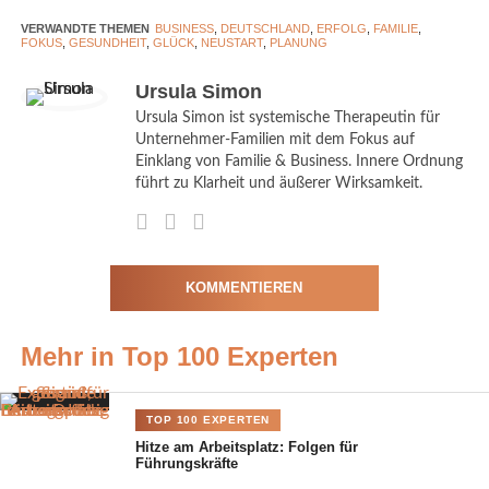
VERWANDTE THEMEN
BUSINESS
,
DEUTSCHLAND
,
ERFOLG
,
FAMILIE
,
Gesund, glücklich und
FOKUS
,
GESUNDHEIT
,
GLÜCK
,
NEUSTART
,
PLANUNG
erfolgreich: Warum Balance kein
Ursula Simon
Zufall ist, Ausrichtung Familie
Ursula Simon ist systemische Therapeutin für
Unternehmer-Familien mit dem Fokus auf
Viele Jahresvorsätze drehen sich um Gesundheit, Erfolg und
Einklang von Familie & Business. Innere Ordnung
Zufriedenheit. Doch diese Ziele bleiben oft abstrakt, solange sie
führt zu Klarheit und äußerer Wirksamkeit.
nicht im Alltag verankert werden. Gesundheit entsteht nicht
allein durch Disziplin, sondern durch ein stimmiges
Zusammenspiel von innerem Druck, äußeren Anforderungen
und persönlichen Bedürfnissen. Führungskräfte, die dauerhaft
KOMMENTIEREN
über ihre Grenzen gehen, zahlen dafür häufig mit Erschöpfung,
innerer Unruhe oder familiären Konflikten. Diese Signale sind
Mehr in Top 100 Experten
keine Schwäche, sondern Hinweise auf fehlende Balance.
Ein
TOP 100 EXPERTEN
gelingendes
Hitze am Arbeitsplatz: Folgen für
Führungskräfte
Jahr beginnt