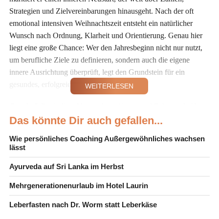
Strategien und Zielvereinbarungen hinausgeht. Nach der oft
emotional intensiven Weihnachtszeit entsteht ein natürlicher
Wunsch nach Ordnung, Klarheit und Orientierung. Genau hier
liegt eine große Chance: Wer den Jahresbeginn nicht nur nutzt,
um berufliche Ziele zu definieren, sondern auch die eigene
innere Ausrichtung überprüft, legt den Grundstein für ein
gesundes, erfolgreiches und stimmiges Jahr.
WEITERLESEN
Gerade Selbständige, Unternehmer*innen und Führungskräfte
tragen häufig mehrere Rollen gleichzeitig. Sie sind Entscheider
Das könnte Dir auch gefallen...
im Business, Orientierungspersonen im Team und emotionale
Wie persönliches Coaching Außergewöhnliches wachsen
Anker im familiären Umfeld. Wenn diese Rollen nicht bewusst
lässt
integriert werden, entstehen innere Spannungen, die sich sowohl
Ayurveda auf Sri Lanka im Herbst
im Unternehmen als auch in der Familie zeigen. Der Januar lädt
dazu ein, innezuhalten und sich zu fragen, aus welcher Haltung
Mehrgenerationenurlaub im Hotel Laurin
heraus das neue Jahr gestaltet werden soll. Klarheit im Inneren
wirkt dabei wie ein Kompass, der sowohl berufliche als auch
Leberfasten nach Dr. Worm statt Leberkäse
private Entscheidungen trägt.