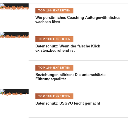
dort, wo
TOP 100 EXPERTEN
Wie persönliches Coaching Außergewöhnliches
wachsen lässt
TOP 100 EXPERTEN
Datenschutz: Wenn der falsche Klick
existenzbedrohend ist
Balance durch Work-Life-Integration ©Getty Images
Signature/Canva
TOP 100 EXPERTEN
Beziehungen stärken: Die unterschätzte
Führungsqualität
Verantwortung nicht als Last, sondern als bewusste
Entscheidung erlebt wird. Wer sich selbst ernst nimmt, trifft
TOP 100 EXPERTEN
klarere Entscheidungen, kommuniziert eindeutiger und schafft
Datenschutz: DSGVO leicht gemacht
Räume, in denen sowohl im Business als auch in der Familie
Vertrauen wachsen kann. Glück ist in diesem Zusammenhang
kein kurzfristiges Hochgefühl, sondern das Ergebnis innerer