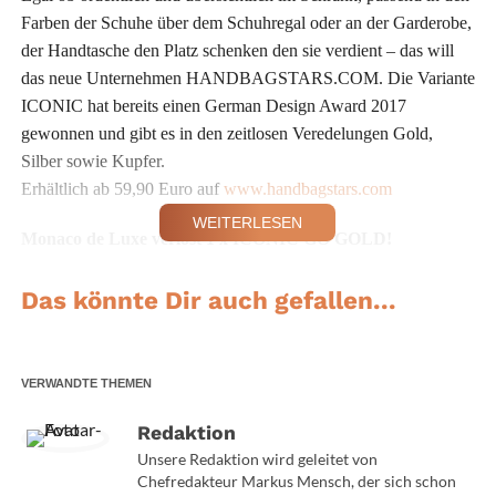
Farben der Schuhe über dem Schuhregal oder an der Garderobe,
der Handtasche den Platz schenken den sie verdient – das will
das neue Unternehmen HANDBAGSTARS.COM. Die Variante
ICONIC hat bereits einen German Design Award 2017
gewonnen und gibt es in den zeitlosen Veredelungen Gold,
Silber sowie Kupfer.
Erhältlich ab 59,90 Euro auf
www.handbagstars.com
WEITERLESEN
Monaco de Luxe verlost 1 x ICONIC GO GOLD!
Hier teilnehmen!
Das könnte Dir auch gefallen...
VERWANDTE THEMEN
Redaktion
Unsere Redaktion wird geleitet von
Chefredakteur Markus Mensch, der sich schon