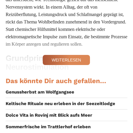
Nervensystem wirkt. In einem Alltag, der oft von
Reizüberflutung, Leistungsdruck und Schlafmangel geprägt ist,
rückt das Thema Wohlbefinden zunehmend in den Vordergrund.
Statt chemischer Hilfsmittel kommen elektrische oder
elektromagnetische Impulse zum Einsatz, die bestimmte Prozesse
im Körper anregen und regulieren sollen.
Grundprinzipien der
WEITERLESEN
Neurostimulation
Im Zentrum steht die Idee, dass gezielte Reize auf das
Das könnte Dir auch gefallen...
Nervensystem wirken können. Wissenschaftliche
Genussherbst am Wolfgangsee
Untersuchungen befassen sich etwa mit der Anregung der
Ausschüttung von Neurotransmittern wie Serotonin oder
Keltische Rituale neu erleben in der Seezeitlodge
Dopamin, die eine Rolle für Stimmung, Konzentration und
Dolce Vita in Rovinj mit Blick aufs Meer
Stressverarbeitung spielen. Ziel ist dabei weniger die
Behandlung von Erkrankungen als vielmehr die Unterstützung
Sommerfrische im Trattlerhof erleben
von emotionaler Stabilität, mentaler
Klarheit und Entspannung
.