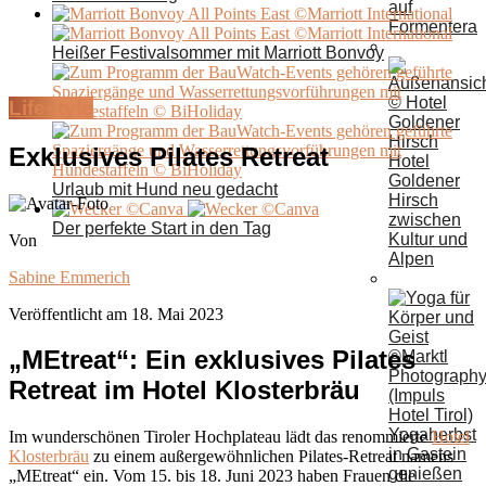
auf
Formentera
Heißer Festivalsommer mit Marriott Bonvoy
Lifestyle
Exklusives Pilates Retreat
Hotel
Goldener
Urlaub mit Hund neu gedacht
Hirsch
zwischen
Der perfekte Start in den Tag
Kultur und
Von
Alpen
Sabine Emmerich
Veröffentlicht am
18. Mai 2023
„MEtreat“: Ein exklusives Pilates
Retreat im Hotel Klosterbräu
Yogaherbst
Im wunderschönen Tiroler Hochplateau lädt das renommierte
Hotel
in Gastein
Klosterbräu
zu einem außergewöhnlichen Pilates-Retreat namens
genießen
„MEtreat“ ein. Vom 15. bis 18. Juni 2023 haben Frauen die