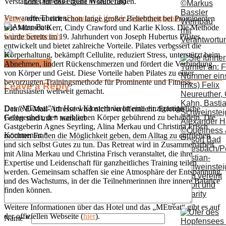
Der perfekte Start in den Tag
Verständnis für das eigene Wohlbefinden.
Verwandte Themen
Featured
,
Lifestyle
,
Sportprogramm
Pilates
erfreut sich schon lange großer Beliebtheit bei Prominenten
Weinbau
wie Miranda Kerr, Cindy Crawford und Karlie Kloss. Die Methode
mit
Sabine Emmerich
wurde bereits im 19. Jahrhundert von Joseph Hubertus Pilates
Verantwortu
entwickelt und bietet zahlreiche Vorteile. Pilates verbessert die
Körperhaltung, bekämpft Cellulite, reduziert Stress, unterstützt beim
Kommentieren
Abnehmen, lindert Rückenschmerzen und fördert die Verbindung
von Körper und Geist. Diese Vorteile haben Pilates zu einer
bevorzugten Trainingsmethode für Prominente und Fitness-
Leave a Reply
Enthusiasten weltweit gemacht.
Das “MEtreat” im Hotel Klosterbräu ist eine einzigartige
Deine E-Mail-Adresse wird nicht veröffentlicht.
Erforderliche
Gelegenheit, den weiblichen Körper gebührend zu behandeln. Die
Felder sind mit
*
markiert
Gastgeberin Agnes Seyrling, Alina Merkau und Christina Frisch
Kommentar
*
möchten Frauen die Möglichkeit geben, dem Alltag zu entfliehen
und sich selbst Gutes zu tun. Das Retreat wird in Zusammenarbeit
mit Alina Merkau und Christina Frisch veranstaltet, die ihre
Bastian-
Expertise und Leidenschaft für ganzheitliches Training teilen
Schweinstei
werden. Gemeinsam schaffen sie eine Atmosphäre der Entspannung
Cup vereint
und des Wachstums, in der die Teilnehmerinnen ihre innere Balance
Sport und
finden können.
Charity
Weitere Informationen über das Hotel und das „MEtreat“ gibt es auf
der offiziellen Webseite (
hier
).
Name
*