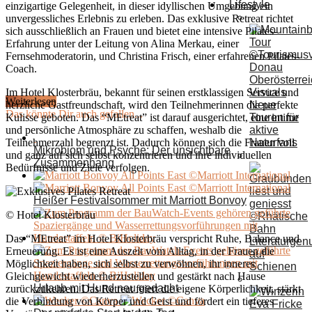
Lifestyle
einzigartige Gelegenheit, in dieser idyllischen Umgebung ein
unvergessliches Erlebnis zu erleben. Das exklusive Retreat richtet
sich ausschließlich an Frauen und bietet eine intensive Pilates-
Erfahrung unter der Leitung von Alina Merkau, einer
Fernsehmoderatorin, und Christina Frisch, einer erfahrenen Pilates-
Coach.
Im Hotel Klosterbräu, bekannt für seinen erstklassigen Service und
Weiterlesen
Neue
herzliche Gastfreundschaft, wird den Teilnehmerinnen die perfekte
Das könnte Dir auch gefallen...
Touren für
Kulisse geboten. Das “MEtreat” ist darauf ausgerichtet, eine intime
aktive
und persönliche Atmosphäre zu schaffen, weshalb die
Naturfans
Teilnehmerzahl begrenzt ist. Dadurch können sich die Frauen voll
Mikrobiom und Psyche: Der unsichtbare
und ganz auf sich selbst konzentrieren und ihre individuellen
Zusammenhang
Bedürfnisse und Ziele verfolgen.
Heißer Festivalsommer mit Marriott Bonvoy
© Hotel Klosterbräu
Das “MEtreat” im Hotel Klosterbräu verspricht Ruhe, Balance und
Literaturgen
Erneuerung. Es ist eine Auszeit vom Alltag, in der Frauen die
auf
Möglichkeit haben, sich selbst zu verwöhnen, ihr inneres
Schienen
Gleichgewicht wiederherzustellen und gestärkt nach Hause
Urlaub mit Hund neu gedacht
zurückzukehren. Das Retreat feiert die eigene Körperlichkeit, stärkt
die Verbindung von Körper und Geist und fördert ein tieferes