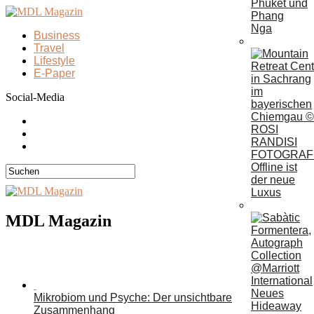
Phuket und
Phang
Nga
Business
Travel
Lifestyle
E-Paper
Social-Media
Offline ist
der neue
Luxus
MDL Magazin
Neues
Mikrobiom und Psyche: Der unsichtbare
Hideaway
Zusammenhang