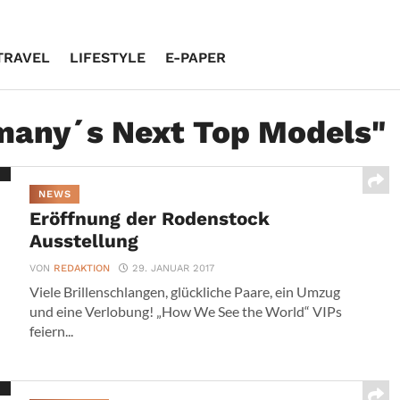
TRAVEL
LIFESTYLE
E-PAPER
rmany´s Next Top Models"
NEWS
Eröffnung der Rodenstock
Ausstellung
VON
REDAKTION
29. JANUAR 2017
Viele Brillenschlangen, glückliche Paare, ein Umzug
und eine Verlobung! „How We See the World“ VIPs
feiern...